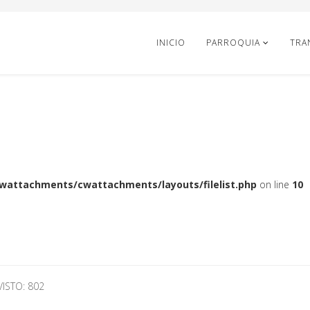
INICIO
PARROQUIA
TRA
cwattachments/cwattachments/layouts/filelist.php
on line
10
VISTO: 802