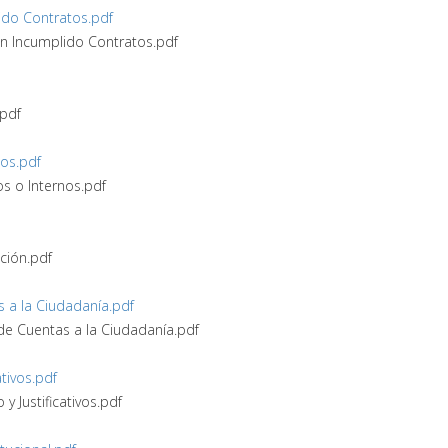
ido Contratos.pdf
an Incumplido Contratos.pdf
.pdf
nos.pdf
os o Internos.pdf
ución.pdf
 a la Ciudadanía.pdf
de Cuentas a la Ciudadanía.pdf
ativos.pdf
 y Justificativos.pdf