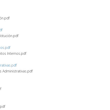
ión.pdf
df
stitución.pdf
nos.pdf
ntos Internos.pdf
rativas.pdf
s Administrativas.pdf
f
.pdf