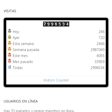
VISITAS
Hoy
246
Ayer
720
Esta semana
2466
Semana pasada
2987049
Este mes
4055
Mes pasado
33959
Todas
2996534
Visitors Counter
USUARIOS EN LÍNEA
Hay 33 invitados y ningún miembro en línea