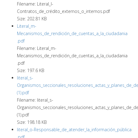
Filename: Literal_l-
Contratos_de_crédito_externos_o_internos.pdf
Size: 202.81 KB
Literal_m-
Mecanismos_de_rendición_de_cuentas_a_la_ciudadania
.pdf
Filename: Literal_m-
Mecanismos_de_rendición_de_cuentas_a_la_ciudadania
.pdf
Size: 197.6 KB
literal_s-
Organismos_seccionales_resoluciones_actas_y_planes_de_de
(1).pdf
Filename: literal_s-
Organismos_seccionales_resoluciones_actas_y_planes_de_de
(1).pdf
Size: 198.18 KB
literal_o-Responsable_de_atender_la_información_pública
.pdf