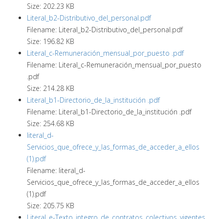
Size: 202.23 KB
Literal_b2-Distributivo_del_personal.pdf
Filename: Literal_b2-Distributivo_del_personal.pdf
Size: 196.82 KB
Literal_c-Remuneración_mensual_por_puesto .pdf
Filename: Literal_c-Remuneración_mensual_por_puesto
.pdf
Size: 214.28 KB
Literal_b1-Directorio_de_la_institución .pdf
Filename: Literal_b1-Directorio_de_la_institución .pdf
Size: 254.68 KB
literal_d-
Servicios_que_ofrece_y_las_formas_de_acceder_a_ellos
(1).pdf
Filename: literal_d-
Servicios_que_ofrece_y_las_formas_de_acceder_a_ellos
(1).pdf
Size: 205.75 KB
Literal_e-Texto_integro_de_contratos_colectivos_vigentes