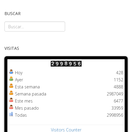
BUSCAR
VISITAS
Hoy
428
Ayer
1152
Esta semana
4888
Semana pasada
2987049
Este mes
6477
Mes pasado
33959
Todas
2998956
Visitors Counter