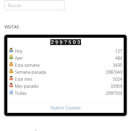
VISITAS
Hoy
127
Ayer
484
Esta semana
3435
Semana pasada
2987049
Este mes
5024
Mes pasado
33959
Todas
2997503
Visitors Counter