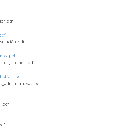
ión.pdf
.pdf
titución .pdf
nos .pdf
ntos_internos .pdf
rativas .pdf
s_administrativas .pdf
n .pdf
pdf