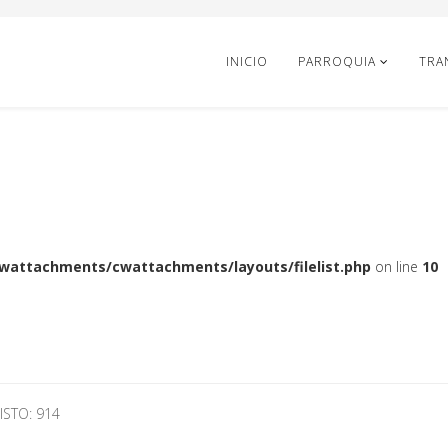
INICIO
PARROQUIA
TRA
cwattachments/cwattachments/layouts/filelist.php
on line
10
ISTO: 914