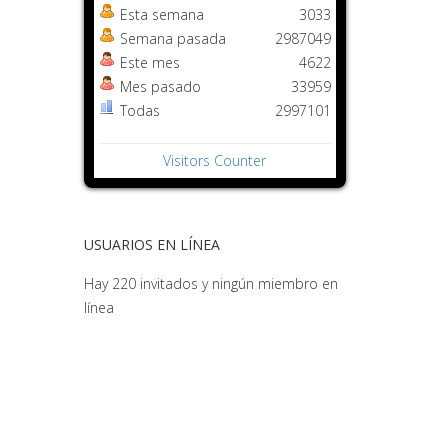
Esta semana
3033
Semana pasada
2987049
Este mes
4622
Mes pasado
33959
Todas
2997101
Visitors Counter
USUARIOS EN LÍNEA
Hay 220 invitados y ningún miembro en
línea