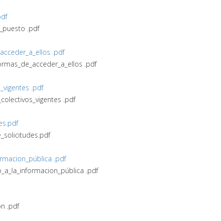
pdf
_puesto .pdf
_acceder_a_ellos .pdf
_formas_de_acceder_a_ellos .pdf
_vigentes .pdf
colectivos_vigentes .pdf
es.pdf
_solicitudes.pdf
ormacion_pública .pdf
o_a_la_informacion_pública .pdf
́n .pdf