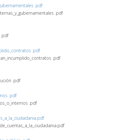
_gubernamentales .pdf
internas_y_gubernamentales .pdf
 .pdf
lido_contratos .pdf
han_incumplido_contratos .pdf
ción .pdf
rnos .pdf
nos_o_internos .pdf
s_a_la_ciudadania.pdf
_de_cuentas_a_la_ciudadania.pdf